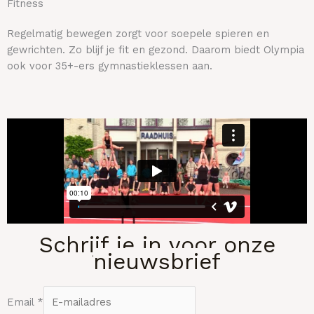
Fitness
Regelmatig bewegen zorgt voor soepele spieren en
gewrichten. Zo blijf je fit en gezond. Daarom biedt Olympia
ook voor 35+-ers gymnastieklessen aan.
Schrijf je in voor onze
nieuwsbrief
E
Email
*
m