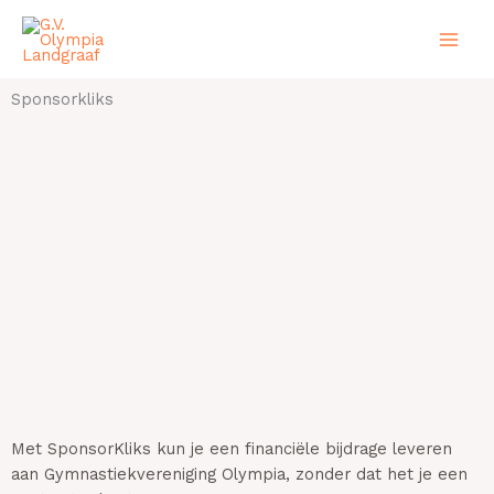
Ga
naar
de
inhoud
Sponsorkliks
Met SponsorKliks kun je een financiële bijdrage leveren
aan Gymnastiekvereniging Olympia, zonder dat het je een